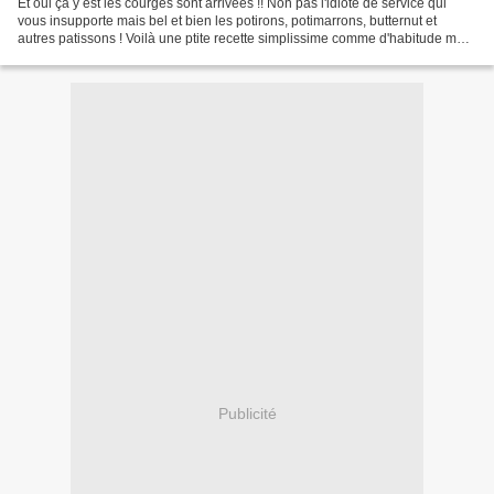
Et oui ça y est les courges sont arrivées !! Non pas l'idiote de service qui
vous insupporte mais bel et bien les potirons, potimarrons, butternut et
autres patissons ! Voilà une ptite recette simplissime comme d'habitude mais
avec le bref retour du froid...
Publicité