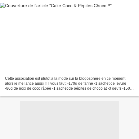
Cette association est plutôt à la mode sur la blogosphère en ce moment
alors je me lance aussi !! Il vous faut: -170g de farine -1 sachet de levure
-80g de noix de coco râpée -1 sachet de pépites de chocolat -3 oeufs -150g
de sucre -3 cs de lait -1 cs...