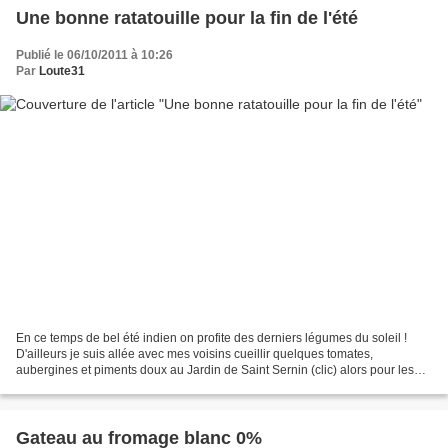
Une bonne ratatouille pour la fin de l'été
Publié le 06/10/2011 à 10:26
Par
Loute31
En ce temps de bel été indien on profite des derniers légumes du soleil !
D'ailleurs je suis allée avec mes voisins cueillir quelques tomates,
aubergines et piments doux au Jardin de Saint Sernin (clic) alors pour les
toulousains n'hésitez pas à visiter...
Gateau au fromage blanc 0%