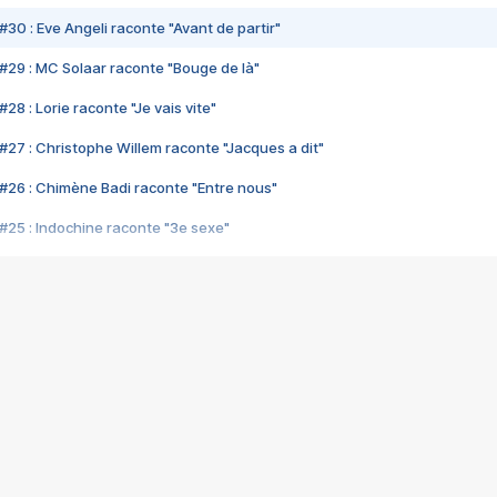
#30 : Eve Angeli raconte "Avant de partir"
#29 : MC Solaar raconte "Bouge de là"
28 : Lorie raconte "Je vais vite"
#27 : Christophe Willem raconte "Jacques a dit"
#26 : Chimène Badi raconte "Entre nous"
#25 : Indochine raconte "3e sexe"
#24 : Zaho raconte "C'est chelou"
#23 : Patrick Bruel raconte "Au café des délices"
#22 : Kyo raconte "Le chemin"
#21 : Nolwenn Leroy raconte "Cassé"
#20 : Patrick Hernandez raconte "Born to be alive"
#19 : Lorie raconte "Près de moi"