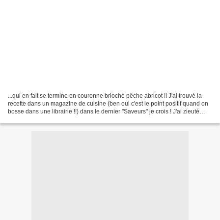
...qui en fait se termine en couronne brioché pêche abricot !! J'ai trouvé la
recette dans un magazine de cuisine (ben oui c'est le point positif quand on
bosse dans une librairie !!) dans le dernier "Saveurs" je crois ! J'ai zieuté
aussi la recette de...