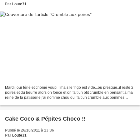
Par
Loute31
Mardi jour férié et chomé youpi ! mais le frigo est vide...ou presque..il reste 2
poires et du beurre alors on fonce et on fait un ptit crumble en pensant à ma
reine de la patisserie j'ai nommé chou qui fait un crumble aux pommes
délicieux !! Il vous...
Cake Coco & Pépites Choco !!
Publié le 26/10/2011 à 13:36
Par
Loute31