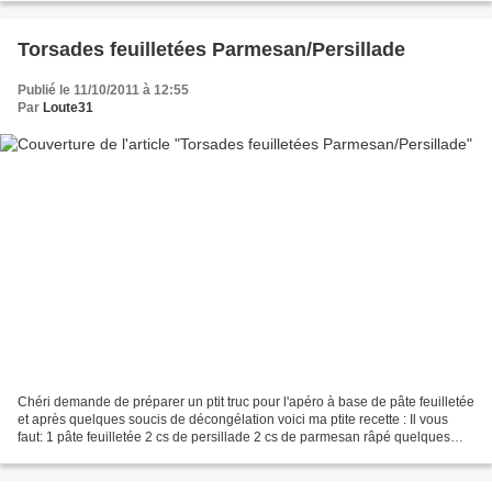
Torsades feuilletées Parmesan/Persillade
Publié le 11/10/2011 à 12:55
Par
Loute31
Chéri demande de préparer un ptit truc pour l'apéro à base de pâte feuilletée
et après quelques soucis de décongélation voici ma ptite recette : Il vous
faut: 1 pâte feuilletée 2 cs de persillade 2 cs de parmesan râpé quelques
filets d'huile d'olive Déroulez...